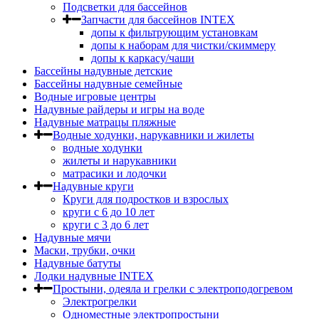
Подсветки для бассейнов
Запчасти для бассейнов INTEX
допы к фильтрующим установкам
допы к наборам для чистки/скиммеру
допы к каркасу/чаши
Бассейны надувные детские
Бассейны надувные семейные
Водные игровые центры
Надувные райдеры и игры на воде
Надувные матрацы пляжные
Водные ходунки, нарукавники и жилеты
водные ходунки
жилеты и нарукавники
матрасики и лодочки
Надувные круги
Круги для подростков и взрослых
круги с 6 до 10 лет
круги c 3 до 6 лет
Надувные мячи
Маски, трубки, очки
Надувные батуты
Лодки надувные INTEX
Простыни, одеяла и грелки с электроподогревом
Электрогрелки
Одноместные электропростыни