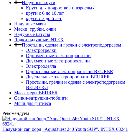
Надувные круги
Круги для подростков и взрослых
круги с 6 до 10 лет
круги c 3 до 6 лет
Надувные мячи
Маски, трубки, очки
Надувные батуты
Лодки надувные INTEX
Простыни, одеяла и грелки с электроподогревом
Электрогрелки
Одноместные электропростыни
Двухместные электропростыни
Электроодеяла
Односпальные электропростыни BEURER
Двуспальные электропростыни BEURER
Простыни, грелки и одеяла с электроподогревом
BELBERG
Массажеры BEURER
Санки-ватрушки-тюбинги
Мячи для фитнеса
Рекомендуем
Надувной сап борд "AquaQuest 240 Youth SUP", INTEX 68241