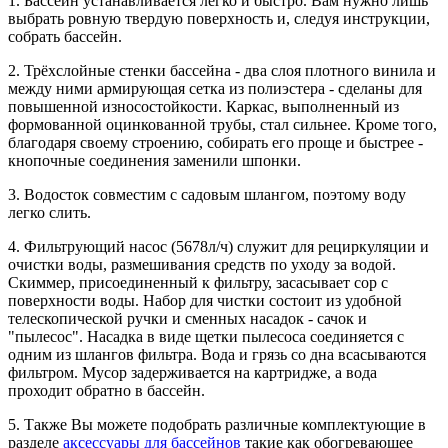
1. Бассейн устанавливается легко и быстро. Вам нужно лишь
выбрать ровную твердую поверхность и, следуя инструкции,
собрать бассейн.
2. Трёхслойные стенки бассейна - два слоя плотного винила и
между ними армирующая сетка из полиэстера - сделаны для
повышенной износостойкости. Каркас, выполненный из
формованной оцинкованной трубы, стал сильнее. Кроме того,
благодаря своему строению, собирать его проще и быстрее -
кнопочные соединения заменили шпонки.
3. Водосток совместим с садовым шлангом, поэтому воду
легко слить.
4. Фильтрующий насос (5678л/ч) служит для рециркуляции и
очистки воды, размешивания средств по уходу за водой.
Скиммер, присоединенный к фильтру, засасывает сор с
поверхности воды. Набор для чистки состоит из удобной
телескопической ручки и сменных насадок - сачок и
"пылесос". Насадка в виде щетки пылесоса соединяется с
одним из шлангов фильтра. Вода и грязь со дна всасываются
фильтром. Мусор задерживается на картридже, а вода
проходит обратно в бассейн.
5. Также Вы можете подобрать различные комплектующие в
разделе
аксессуары для бассейнов
такие как обогревающее