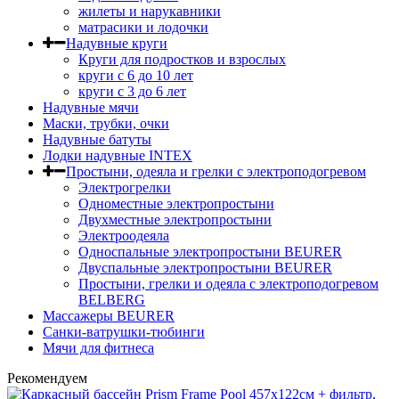
жилеты и нарукавники
матрасики и лодочки
Надувные круги
Круги для подростков и взрослых
круги с 6 до 10 лет
круги c 3 до 6 лет
Надувные мячи
Маски, трубки, очки
Надувные батуты
Лодки надувные INTEX
Простыни, одеяла и грелки с электроподогревом
Электрогрелки
Одноместные электропростыни
Двухместные электропростыни
Электроодеяла
Односпальные электропростыни BEURER
Двуспальные электропростыни BEURER
Простыни, грелки и одеяла с электроподогревом
BELBERG
Массажеры BEURER
Санки-ватрушки-тюбинги
Мячи для фитнеса
Рекомендуем