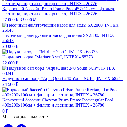
Каркасный бассейн Prism Frame Pool 457х122см + фильтр,
лестница, подстилка, покрывало, INTEX - 26726
27 000
₽
33 000
₽
Песочный фильтрующий насос для воды SX2800, INTEX
26648
20 000
₽
Надувная лодка "Mariner 3 set", INTEX - 68373
22 000
₽
Надувной сап борд "AquaQuest 240 Youth SUP", INTEX 68241
24 500
₽
Каркасный бассейн Chevron Prism Frame Rectangular Pool
400х200х100см + фильтр и лестница, INTEX - 26780
0
₽
Мы в социальных сетях