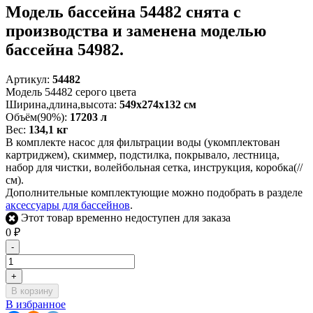
Модель бассейна 54482 снята с
производства и заменена моделью
бассейна 54982.
Артикул:
54482
Модель 54482 серого цвета
Ширина,длина,высота:
549х274х132 см
Объём(90%):
17203 л
Вес:
134,1 кг
В комплекте насос для фильтрации воды (укомплектован
картриджем), скиммер, подстилка, покрывало, лестница,
набор для чистки, волейбольная сетка, инструкция, коробка(//
см).
Дополнительные комплектующие можно подобрать в разделе
аксессуары для бассейнов
.
Этот товар временно недоступен для заказа
0
₽
-
+
В корзину
В избранное