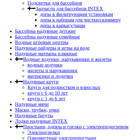
Подсветки для бассейнов
Запчасти для бассейнов INTEX
допы к фильтрующим установкам
допы к наборам для чистки/скиммеру
допы к каркасу/чаши
Бассейны надувные детские
Бассейны надувные семейные
Водные игровые центры
Надувные райдеры и игры на воде
Надувные матрацы пляжные
Водные ходунки, нарукавники и жилеты
водные ходунки
жилеты и нарукавники
матрасики и лодочки
Надувные круги
Круги для подростков и взрослых
круги с 6 до 10 лет
круги c 3 до 6 лет
Надувные мячи
Маски, трубки, очки
Надувные батуты
Лодки надувные INTEX
Простыни, одеяла и грелки с электроподогревом
Электрогрелки
Одноместные электропростыни