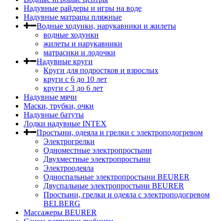
Надувные райдеры и игры на воде
Надувные матрацы пляжные
Водные ходунки, нарукавники и жилеты
водные ходунки
жилеты и нарукавники
матрасики и лодочки
Надувные круги
Круги для подростков и взрослых
круги с 6 до 10 лет
круги c 3 до 6 лет
Надувные мячи
Маски, трубки, очки
Надувные батуты
Лодки надувные INTEX
Простыни, одеяла и грелки с электроподогревом
Электрогрелки
Одноместные электропростыни
Двухместные электропростыни
Электроодеяла
Односпальные электропростыни BEURER
Двуспальные электропростыни BEURER
Простыни, грелки и одеяла с электроподогревом
BELBERG
Массажеры BEURER