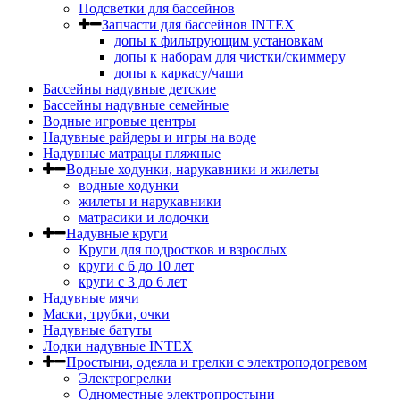
Подсветки для бассейнов
Запчасти для бассейнов INTEX
допы к фильтрующим установкам
допы к наборам для чистки/скиммеру
допы к каркасу/чаши
Бассейны надувные детские
Бассейны надувные семейные
Водные игровые центры
Надувные райдеры и игры на воде
Надувные матрацы пляжные
Водные ходунки, нарукавники и жилеты
водные ходунки
жилеты и нарукавники
матрасики и лодочки
Надувные круги
Круги для подростков и взрослых
круги с 6 до 10 лет
круги c 3 до 6 лет
Надувные мячи
Маски, трубки, очки
Надувные батуты
Лодки надувные INTEX
Простыни, одеяла и грелки с электроподогревом
Электрогрелки
Одноместные электропростыни