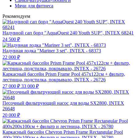
Санки-ватрушки-тюбинги
Мячи для фитнеса
Рекомендуем
Надувной сап борд "AquaQuest 240 Youth SUP", INTEX 68241
24 500
₽
Надувная лодка "Mariner 3 set", INTEX - 68373
22 000
₽
Каркасный бассейн Prism Frame Pool 457х122см + фильтр,
лестница, подстилка, покрывало, INTEX - 26726
27 000
₽
33 000
₽
Песочный фильтрующий насос для воды SX2800, INTEX
26648
20 000
₽
Каркасный бассейн Chevron Prism Frame Rectangular Pool
400х200х100см + фильтр и лестница, INTEX - 26780