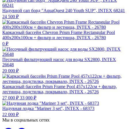
Надувной сап борд "AquaQuest 240 Youth SUP", INTEX 68241
24 500
₽
Каркасный бассейн Chevron Prism Frame Rectangular Pool
400х200х100см + фильтр и лестница, INTEX - 26780
0
₽
Песочный фильтрующий насос для воды SX2800, INTEX
26648
20 000
₽
Каркасный бассейн Prism Frame Pool 457х122см + фильтр,
лестница, подстилка, покрывало, INTEX - 26726
27 000
₽
33 000
₽
Надувная лодка "Mariner 3 set", INTEX - 68373
22 000
₽
Мы в социальных сетях