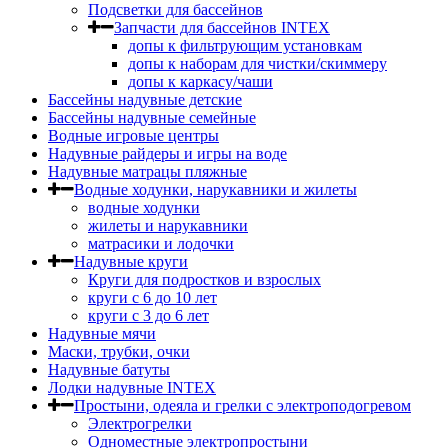
Подсветки для бассейнов
Запчасти для бассейнов INTEX
допы к фильтрующим установкам
допы к наборам для чистки/скиммеру
допы к каркасу/чаши
Бассейны надувные детские
Бассейны надувные семейные
Водные игровые центры
Надувные райдеры и игры на воде
Надувные матрацы пляжные
Водные ходунки, нарукавники и жилеты
водные ходунки
жилеты и нарукавники
матрасики и лодочки
Надувные круги
Круги для подростков и взрослых
круги с 6 до 10 лет
круги c 3 до 6 лет
Надувные мячи
Маски, трубки, очки
Надувные батуты
Лодки надувные INTEX
Простыни, одеяла и грелки с электроподогревом
Электрогрелки
Одноместные электропростыни