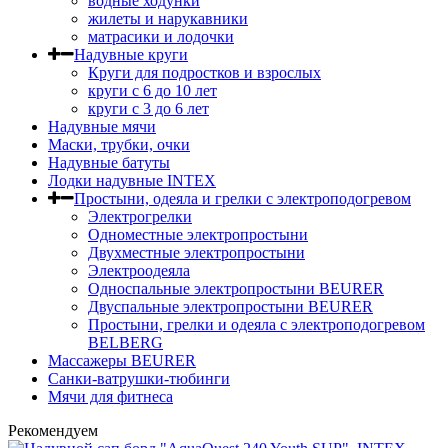
водные ходунки
жилеты и нарукавники
матрасики и лодочки
Надувные круги
Круги для подростков и взрослых
круги с 6 до 10 лет
круги c 3 до 6 лет
Надувные мячи
Маски, трубки, очки
Надувные батуты
Лодки надувные INTEX
Простыни, одеяла и грелки с электроподогревом
Электрогрелки
Одноместные электропростыни
Двухместные электропростыни
Электроодеяла
Односпальные электропростыни BEURER
Двуспальные электропростыни BEURER
Простыни, грелки и одеяла с электроподогревом
BELBERG
Массажеры BEURER
Санки-ватрушки-тюбинги
Мячи для фитнеса
Рекомендуем