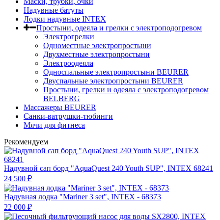
Маски, трубки, очки
Надувные батуты
Лодки надувные INTEX
Простыни, одеяла и грелки с электроподогревом
Электрогрелки
Одноместные электропростыни
Двухместные электропростыни
Электроодеяла
Односпальные электропростыни BEURER
Двуспальные электропростыни BEURER
Простыни, грелки и одеяла с электроподогревом
BELBERG
Массажеры BEURER
Санки-ватрушки-тюбинги
Мячи для фитнеса
Рекомендуем
Надувной сап борд "AquaQuest 240 Youth SUP", INTEX 68241
24 500
₽
Надувная лодка "Mariner 3 set", INTEX - 68373
22 000
₽