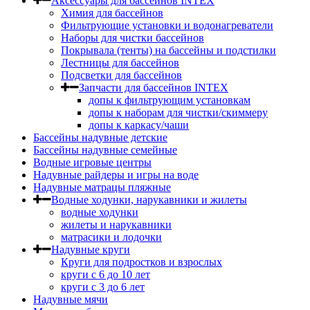
Аксессуары для бассейнов INTEX
Химия для бассейнов
Фильтрующие установки и водонагреватели
Наборы для чистки бассейнов
Покрывала (тенты) на бассейны и подстилки
Лестницы для бассейнов
Подсветки для бассейнов
Запчасти для бассейнов INTEX
допы к фильтрующим установкам
допы к наборам для чистки/скиммеру
допы к каркасу/чаши
Бассейны надувные детские
Бассейны надувные семейные
Водные игровые центры
Надувные райдеры и игры на воде
Надувные матрацы пляжные
Водные ходунки, нарукавники и жилеты
водные ходунки
жилеты и нарукавники
матрасики и лодочки
Надувные круги
Круги для подростков и взрослых
круги с 6 до 10 лет
круги c 3 до 6 лет
Надувные мячи