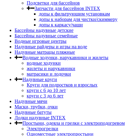
Подсветки для бассейнов
Запчасти для бассейнов INTEX
допы к фильтрующим установкам
допы к наборам для чистки/скиммеру
допы к каркасу/чаши
Бассейны надувные детские
Бассейны надувные семейные
Водные игровые центры
Надувные райдеры и игры на воде
Надувные матрацы пляжные
Водные ходунки, нарукавники и жилеты
водные ходунки
жилеты и нарукавники
матрасики и лодочки
Надувные круги
Круги для подростков и взрослых
круги с 6 до 10 лет
круги c 3 до 6 лет
Надувные мячи
Маски, трубки, очки
Надувные батуты
Лодки надувные INTEX
Простыни, одеяла и грелки с электроподогревом
Электрогрелки
Одноместные электропростыни