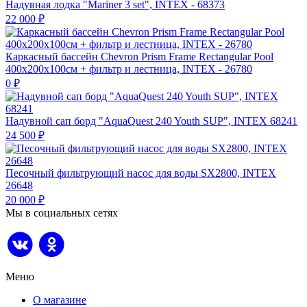
Надувная лодка "Mariner 3 set", INTEX - 68373
22 000
₽
Каркасный бассейн Chevron Prism Frame Rectangular Pool
400х200х100см + фильтр и лестница, INTEX - 26780
0
₽
Надувной сап борд "AquaQuest 240 Youth SUP", INTEX 68241
24 500
₽
Песочный фильтрующий насос для воды SX2800, INTEX
26648
20 000
₽
Мы в социальных сетях
Меню
О магазине