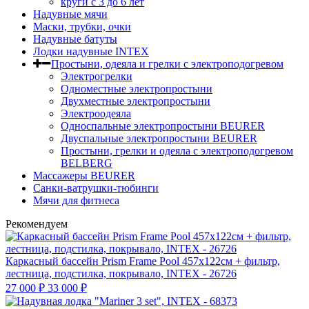
круги c 3 до 6 лет
Надувные мячи
Маски, трубки, очки
Надувные батуты
Лодки надувные INTEX
Простыни, одеяла и грелки с электроподогревом
Электрогрелки
Одноместные электропростыни
Двухместные электропростыни
Электроодеяла
Односпальные электропростыни BEURER
Двуспальные электропростыни BEURER
Простыни, грелки и одеяла с электроподогревом
BELBERG
Массажеры BEURER
Санки-ватрушки-тюбинги
Мячи для фитнеса
Рекомендуем
Каркасный бассейн Prism Frame Pool 457х122см + фильтр,
лестница, подстилка, покрывало, INTEX - 26726
27 000
₽
33 000
₽