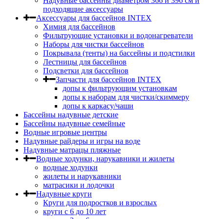
Надувные бассейны диаметром 366 и 396 см и
подходящие аксессуары
Аксессуары для бассейнов INTEX
Химия для бассейнов
Фильтрующие установки и водонагреватели
Наборы для чистки бассейнов
Покрывала (тенты) на бассейны и подстилки
Лестницы для бассейнов
Подсветки для бассейнов
Запчасти для бассейнов INTEX
допы к фильтрующим установкам
допы к наборам для чистки/скиммеру
допы к каркасу/чаши
Бассейны надувные детские
Бассейны надувные семейные
Водные игровые центры
Надувные райдеры и игры на воде
Надувные матрацы пляжные
Водные ходунки, нарукавники и жилеты
водные ходунки
жилеты и нарукавники
матрасики и лодочки
Надувные круги
Круги для подростков и взрослых
круги с 6 до 10 лет