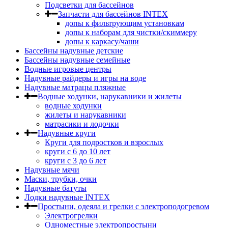
Подсветки для бассейнов
Запчасти для бассейнов INTEX
допы к фильтрующим установкам
допы к наборам для чистки/скиммеру
допы к каркасу/чаши
Бассейны надувные детские
Бассейны надувные семейные
Водные игровые центры
Надувные райдеры и игры на воде
Надувные матрацы пляжные
Водные ходунки, нарукавники и жилеты
водные ходунки
жилеты и нарукавники
матрасики и лодочки
Надувные круги
Круги для подростков и взрослых
круги с 6 до 10 лет
круги c 3 до 6 лет
Надувные мячи
Маски, трубки, очки
Надувные батуты
Лодки надувные INTEX
Простыни, одеяла и грелки с электроподогревом
Электрогрелки
Одноместные электропростыни