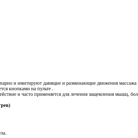
опарно и имитируют давящие и разминающие движения массажа 
тся кнопками на пульте .
йствие и часто применяется для лечения защемления мышц, бол
грев)
ла.