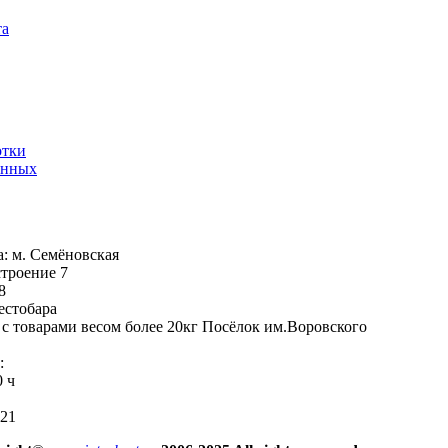
та
отки
анных
: м. Семёновская
строение 7
8
естобара
с товарами весом более 20кг Посёлок им.Воровского
:
0 ч
-21