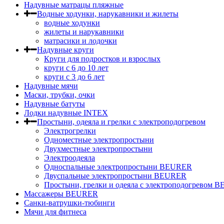
Надувные матрацы пляжные
Водные ходунки, нарукавники и жилеты
водные ходунки
жилеты и нарукавники
матрасики и лодочки
Надувные круги
Круги для подростков и взрослых
круги с 6 до 10 лет
круги c 3 до 6 лет
Надувные мячи
Маски, трубки, очки
Надувные батуты
Лодки надувные INTEX
Простыни, одеяла и грелки с электроподогревом
Электрогрелки
Одноместные электропростыни
Двухместные электропростыни
Электроодеяла
Односпальные электропростыни BEURER
Двуспальные электропростыни BEURER
Простыни, грелки и одеяла с электроподогревом
Массажеры BEURER
Санки-ватрушки-тюбинги
Мячи для фитнеса