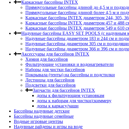
Каркасные бассейны INTEX
Прямоугольные бассейны длиной до 4,5 м и подход
Прямоугольные бассейны длиной более 4,5 м и под
Каркасные бассейны INTEX диаметром 244, 305, 36
Каркасные бассейны INTEX диаметром 457 и 488 c
Каркасные бассейны INTEX диаметром 549 и 610 с
Надувные бассейны EASY SET POOLS (с надувным к
Надувные бассейны диаметром 183 и 244 см и подх
Надувные бассейны диаметром 305 см и подходящи
Надувные бассейны диаметром 366 и 396 см и подх
Аксессуары для бассейнов INTEX
Химия для бассейнов
Фильтрующие установки и водонагреватели
Наборы для чистки бассейнов
Покрывала (тенты) на бассейны и подстилки
Лестницы для бассейнов
Подсветки для бассейнов
Запчасти для бассейнов INTEX
допы к фильтрующим установкам
допы к наборам для чистки/скиммеру
допы к каркасу/чаши
Бассейны надувные детские
Бассейны надувные семейные
Водные игровые центры
Надувные райдеры и игры на воде