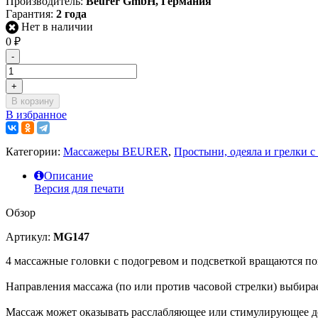
Производитель:
Beurer GmbH, Германия
Гарантия:
2 года
Нет в наличии
0
₽
-
+
В корзину
В избранное
Категории:
Массажеры BEURER
,
Простыни, одеяла и грелки с
Описание
Версия для печати
Обзор
Артикул:
MG147
4 массажные головки с подогревом и подсветкой вращаются п
Направления массажа (по или против часовой стрелки) выбирае
Массаж может оказывать расслабляющее или стимулирующее де