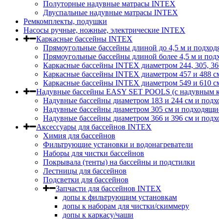
Полуторные надувные матрасы INTEX
Двуспальные надувные матрасы INTEX
Ремкомплекты, подушки
Насосы ручные, ножные, электрические INTEX
Каркасные бассейны INTEX
Прямоугольные бассейны длиной до 4,5 м и подход
Прямоугольные бассейны длиной более 4,5 м и под
Каркасные бассейны INTEX диаметром 244, 305, 36
Каркасные бассейны INTEX диаметром 457 и 488 c
Каркасные бассейны INTEX диаметром 549 и 610 с
Надувные бассейны EASY SET POOLS (с надувным к
Надувные бассейны диаметром 183 и 244 см и подх
Надувные бассейны диаметром 305 см и подходящи
Надувные бассейны диаметром 366 и 396 см и подх
Аксессуары для бассейнов INTEX
Химия для бассейнов
Фильтрующие установки и водонагреватели
Наборы для чистки бассейнов
Покрывала (тенты) на бассейны и подстилки
Лестницы для бассейнов
Подсветки для бассейнов
Запчасти для бассейнов INTEX
допы к фильтрующим установкам
допы к наборам для чистки/скиммеру
допы к каркасу/чаши