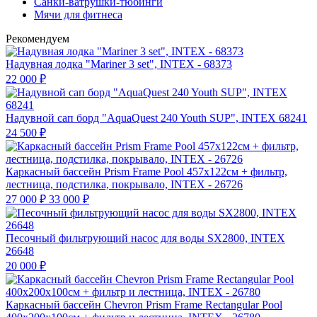
Санки-ватрушки-тюбинги
Мячи для фитнеса
Рекомендуем
Надувная лодка "Mariner 3 set", INTEX - 68373
22 000
₽
Надувной сап борд "AquaQuest 240 Youth SUP", INTEX 68241
24 500
₽
Каркасный бассейн Prism Frame Pool 457х122см + фильтр,
лестница, подстилка, покрывало, INTEX - 26726
27 000
₽
33 000
₽
Песочный фильтрующий насос для воды SX2800, INTEX
26648
20 000
₽
Каркасный бассейн Chevron Prism Frame Rectangular Pool