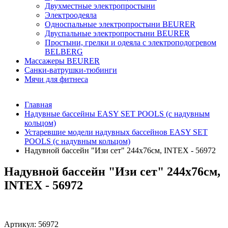
Двухместные электропростыни
Электроодеяла
Односпальные электропростыни BEURER
Двуспальные электропростыни BEURER
Простыни, грелки и одеяла с электроподогревом
BELBERG
Массажеры BEURER
Санки-ватрушки-тюбинги
Мячи для фитнеса
Главная
Надувные бассейны EASY SET POOLS (с надувным
кольцом)
Устаревшие модели надувных бассейнов EASY SET
POOLS (с надувным кольцом)
Надувной бассейн "Изи сет" 244х76см, INTEX - 56972
Надувной бассейн "Изи сет" 244х76см,
INTEX - 56972
Артикул:
56972