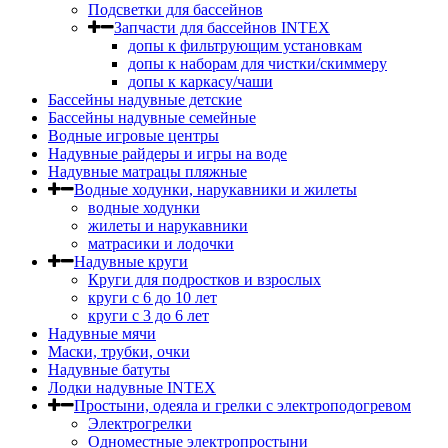
Подсветки для бассейнов
Запчасти для бассейнов INTEX
допы к фильтрующим установкам
допы к наборам для чистки/скиммеру
допы к каркасу/чаши
Бассейны надувные детские
Бассейны надувные семейные
Водные игровые центры
Надувные райдеры и игры на воде
Надувные матрацы пляжные
Водные ходунки, нарукавники и жилеты
водные ходунки
жилеты и нарукавники
матрасики и лодочки
Надувные круги
Круги для подростков и взрослых
круги с 6 до 10 лет
круги c 3 до 6 лет
Надувные мячи
Маски, трубки, очки
Надувные батуты
Лодки надувные INTEX
Простыни, одеяла и грелки с электроподогревом
Электрогрелки
Одноместные электропростыни