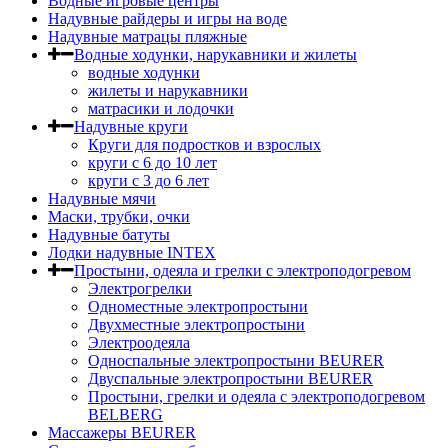
Водные игровые центры
Надувные райдеры и игры на воде
Надувные матрацы пляжные
Водные ходунки, нарукавники и жилеты
водные ходунки
жилеты и нарукавники
матрасики и лодочки
Надувные круги
Круги для подростков и взрослых
круги с 6 до 10 лет
круги c 3 до 6 лет
Надувные мячи
Маски, трубки, очки
Надувные батуты
Лодки надувные INTEX
Простыни, одеяла и грелки с электроподогревом
Электрогрелки
Одноместные электропростыни
Двухместные электропростыни
Электроодеяла
Односпальные электропростыни BEURER
Двуспальные электропростыни BEURER
Простыни, грелки и одеяла с электроподогревом
BELBERG
Массажеры BEURER