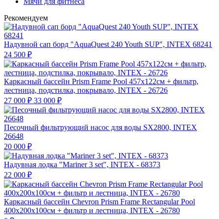
Мячи для фитнеса
Рекомендуем
Надувной сап борд "AquaQuest 240 Youth SUP", INTEX 68241
24 500
₽
Каркасный бассейн Prism Frame Pool 457х122см + фильтр,
лестница, подстилка, покрывало, INTEX - 26726
27 000
₽
33 000
₽
Песочный фильтрующий насос для воды SX2800, INTEX
26648
20 000
₽
Надувная лодка "Mariner 3 set", INTEX - 68373
22 000
₽
Каркасный бассейн Chevron Prism Frame Rectangular Pool
400х200х100см + фильтр и лестница, INTEX - 26780