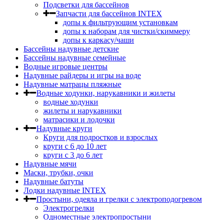
Подсветки для бассейнов
Запчасти для бассейнов INTEX
допы к фильтрующим установкам
допы к наборам для чистки/скиммеру
допы к каркасу/чаши
Бассейны надувные детские
Бассейны надувные семейные
Водные игровые центры
Надувные райдеры и игры на воде
Надувные матрацы пляжные
Водные ходунки, нарукавники и жилеты
водные ходунки
жилеты и нарукавники
матрасики и лодочки
Надувные круги
Круги для подростков и взрослых
круги с 6 до 10 лет
круги c 3 до 6 лет
Надувные мячи
Маски, трубки, очки
Надувные батуты
Лодки надувные INTEX
Простыни, одеяла и грелки с электроподогревом
Электрогрелки
Одноместные электропростыни