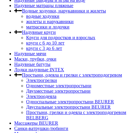
Надувные райдеры и игры на воде
Надувные матрацы пляжные
Водные ходунки, нарукавники и жилеты
водные ходунки
жилеты и нарукавники
матрасики и лодочки
Надувные круги
Круги для подростков и взрослых
круги с 6 до 10 лет
круги c 3 до 6 лет
Надувные мячи
Маски, трубки, очки
Надувные батуты
Лодки надувные INTEX
Простыни, одеяла и грелки с электроподогревом
Электрогрелки
Одноместные электропростыни
Двухместные электропростыни
Электроодеяла
Односпальные электропростыни BEURER
Двуспальные электропростыни BEURER
Простыни, грелки и одеяла с электроподогревом
BELBERG
Массажеры BEURER
Санки-ватрушки-тюбинги