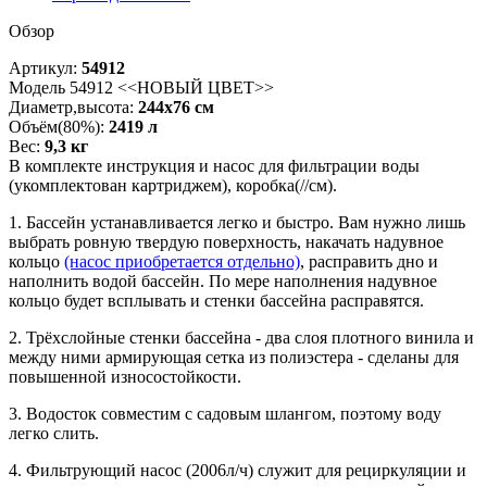
Обзор
Артикул:
54912
Модель 54912 <<НОВЫЙ ЦВЕТ>>
Диаметр,высота:
244х76 см
Объём(80%):
2419 л
Вес:
9,3 кг
В комплекте инструкция и насос для фильтрации воды
(укомплектован картриджем), коробка(//см).
1. Бассейн устанавливается легко и быстро. Вам нужно лишь
выбрать ровную твердую поверхность, накачать надувное
кольцо
(насос приобретается отдельно)
, расправить дно и
наполнить водой бассейн. По мере наполнения надувное
кольцо будет всплывать и стенки бассейна расправятся.
2. Трёхслойные стенки бассейна - два слоя плотного винила и
между ними армирующая сетка из полиэстера - сделаны для
повышенной износостойкости.
3. Водосток совместим с садовым шлангом, поэтому воду
легко слить.
4. Фильтрующий насос (2006л/ч) служит для рециркуляции и