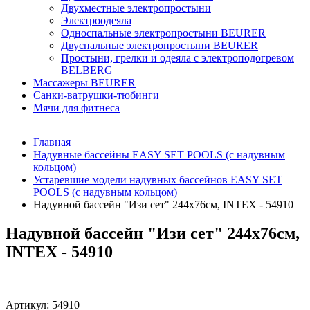
Двухместные электропростыни
Электроодеяла
Односпальные электропростыни BEURER
Двуспальные электропростыни BEURER
Простыни, грелки и одеяла с электроподогревом
BELBERG
Массажеры BEURER
Санки-ватрушки-тюбинги
Мячи для фитнеса
Главная
Надувные бассейны EASY SET POOLS (с надувным
кольцом)
Устаревшие модели надувных бассейнов EASY SET
POOLS (с надувным кольцом)
Надувной бассейн "Изи сет" 244х76см, INTEX - 54910
Надувной бассейн "Изи сет" 244х76см,
INTEX - 54910
Артикул:
54910