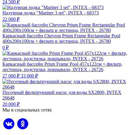
24 500
₽
Надувная лодка "Mariner 3 set", INTEX - 68373
22 000
₽
Каркасный бассейн Chevron Prism Frame Rectangular Pool
400х200х100см + фильтр и лестница, INTEX - 26780
0
₽
Каркасный бассейн Prism Frame Pool 457х122см + фильтр,
лестница, подстилка, покрывало, INTEX - 26726
27 000
₽
33 000
₽
Песочный фильтрующий насос для воды SX2800, INTEX
26648
20 000
₽
Мы в социальных сетях