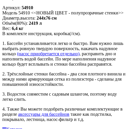
Артикул:
54910
Модель 54910 <<НОВЫЙ ЦВЕТ - полупрозрачные стенки>>
Диаметр,высота:
244х76 см
Объём(80%):
2419 л
Вес:
6,4 кг
В комплекте инструкция, коробка(//см).
1. Бассейн устанавливается легко и быстро. Вам нужно лишь
выбрать ровную твердую поверхность, накачать надувное
кольцо
(насос приобретается отдельно)
, расправить дно и
наполнить водой бассейн. По мере наполнения надувное
кольцо будет всплывать и стенки бассейна расправятся.
2. Трёхслойные стенки бассейна - два слоя плотного винила и
между ними армирующая сетка из полиэстера - сделаны для
повышенной износостойкости.
3. Водосток совместим с садовым шлангом, поэтому воду
легко слить.
4. Также Вы можете подобрать различные комплектующие в
разделе
аксессуары для бассейнов
такие как подстилка,
покрывало, лестница, насос-фильтр и т.д.