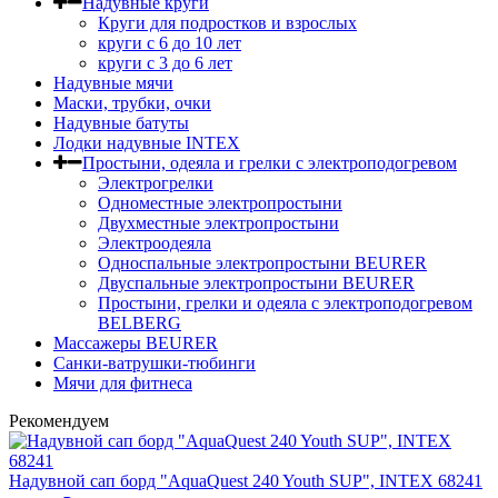
Надувные круги
Круги для подростков и взрослых
круги с 6 до 10 лет
круги c 3 до 6 лет
Надувные мячи
Маски, трубки, очки
Надувные батуты
Лодки надувные INTEX
Простыни, одеяла и грелки с электроподогревом
Электрогрелки
Одноместные электропростыни
Двухместные электропростыни
Электроодеяла
Односпальные электропростыни BEURER
Двуспальные электропростыни BEURER
Простыни, грелки и одеяла с электроподогревом
BELBERG
Массажеры BEURER
Санки-ватрушки-тюбинги
Мячи для фитнеса
Рекомендуем
Надувной сап борд "AquaQuest 240 Youth SUP", INTEX 68241