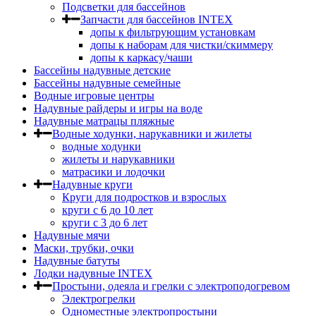
Подсветки для бассейнов
Запчасти для бассейнов INTEX
допы к фильтрующим установкам
допы к наборам для чистки/скиммеру
допы к каркасу/чаши
Бассейны надувные детские
Бассейны надувные семейные
Водные игровые центры
Надувные райдеры и игры на воде
Надувные матрацы пляжные
Водные ходунки, нарукавники и жилеты
водные ходунки
жилеты и нарукавники
матрасики и лодочки
Надувные круги
Круги для подростков и взрослых
круги с 6 до 10 лет
круги c 3 до 6 лет
Надувные мячи
Маски, трубки, очки
Надувные батуты
Лодки надувные INTEX
Простыни, одеяла и грелки с электроподогревом
Электрогрелки
Одноместные электропростыни