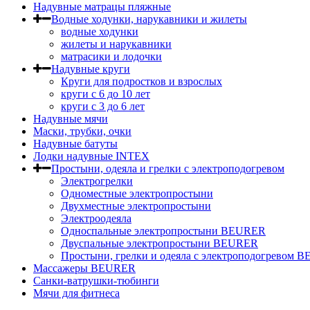
Надувные матрацы пляжные
Водные ходунки, нарукавники и жилеты
водные ходунки
жилеты и нарукавники
матрасики и лодочки
Надувные круги
Круги для подростков и взрослых
круги с 6 до 10 лет
круги c 3 до 6 лет
Надувные мячи
Маски, трубки, очки
Надувные батуты
Лодки надувные INTEX
Простыни, одеяла и грелки с электроподогревом
Электрогрелки
Одноместные электропростыни
Двухместные электропростыни
Электроодеяла
Односпальные электропростыни BEURER
Двуспальные электропростыни BEURER
Простыни, грелки и одеяла с электроподогревом
Массажеры BEURER
Санки-ватрушки-тюбинги
Мячи для фитнеса