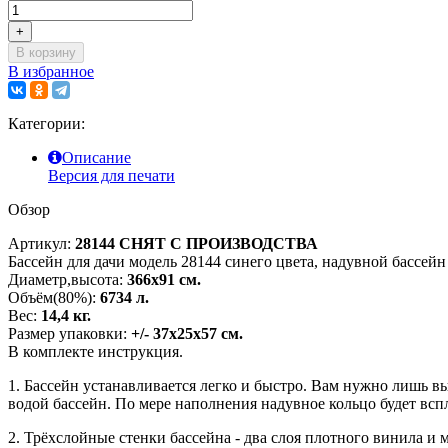
+
В корзину
В избранное
Категории:
Описание
Версия для печати
Обзор
Артикул:
28144
СНЯТ С ПРОИЗВОДСТВА
Бассейн для дачи модель 28144 синего цвета, надувной бассейн in
Диаметр,высота:
366х91 см.
Объём(80%):
6734 л.
Вес:
14,4 кг.
Размер упаковки:
+/- 37х25х57 см.
В комплекте инструкция.
1. Бассейн устанавливается легко и быстро. Вам нужно лишь в
водой бассейн. По мере наполнения надувное кольцо будет вспл
2. Трёхслойные стенки бассейна - два слоя плотного винила и