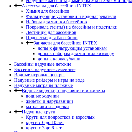
Надувные бассейны диаметром 366 и 396 см и подх
Аксессуары для бассейнов INTEX
Химия для бассейнов
Фильтрующие установки и водонагреватели
Наборы для чистки бассейнов
Покрывала (тенты) на бассейны и подстилки
Лестницы для бассейнов
Подсветки для бассейнов
Запчасти для бассейнов INTEX
допы к фильтрующим установкам
допы к наборам для чистки/скиммеру
допы к каркасу/чаши
Бассейны надувные детские
Бассейны надувные семейные
Водные игровые центры
Надувные райдеры и игры на воде
Надувные матрацы пляжные
Водные ходунки, нарукавники и жилеты
водные ходунки
жилеты и нарукавники
матрасики и лодочки
Надувные круги
Круги для подростков и взрослых
круги с 6 до 10 лет
круги c 3 до 6 лет