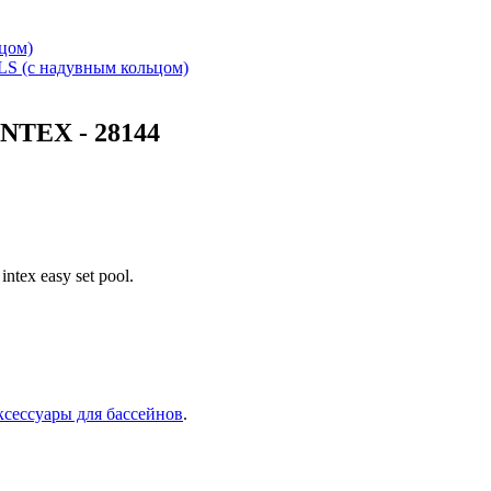
цом)
S (с надувным кольцом)
INTEX - 28144
tex easy set pool.
ксессуары для бассейнов
.