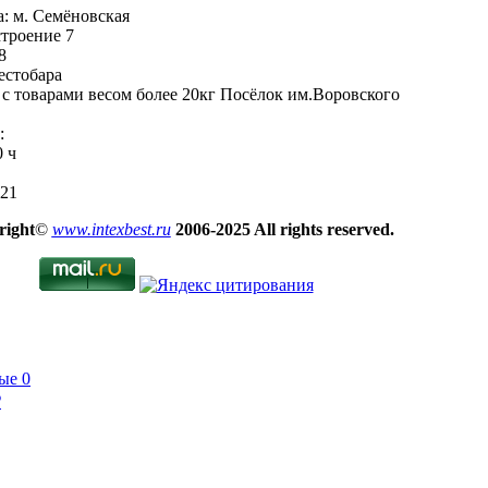
: м. Семёновская
строение 7
8
естобара
с товарами весом более 20кг Посёлок им.Воровского
:
0 ч
-21
right
©
www.intexbest.ru
2006-2025 All rights reserved.
ые
0
₽