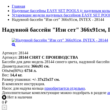
Главная
Надувные бассейны EASY SET POOLS (с надувным коль
Устаревшие модели надувных бассейнов EASY SET POOL
Надувной бассейн "Изи сет" 366х91см, INTEX - 28144
Надувной бассейн "Изи сет" 366х91см, 
Артикул:
28144
Артикул:
28144
СНЯТ С ПРОИЗВОДСТВА
Бассейн для дачи модель 28144 синего цвета, надувной бассейн in
Диаметр,высота:
366х91 см.
Объём(80%):
6734 л.
Вес:
14,4 кг.
Размер упаковки:
+/- 37х25х57 см.
В комплекте инструкция.
Насос для надува кольца
приобретается отдельно
.
Дополнительные комплектующие можно подобрать в разделе
а
Нет в наличии
0
₽
-