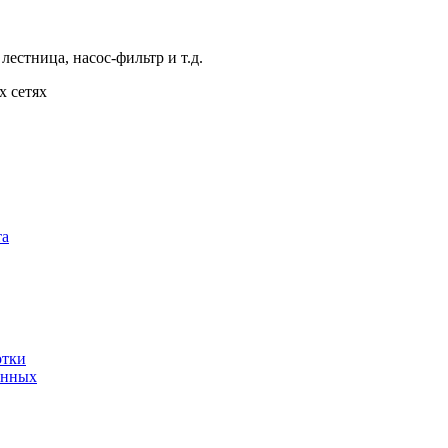
лестница, насос-фильтр и т.д.
х сетях
та
отки
анных