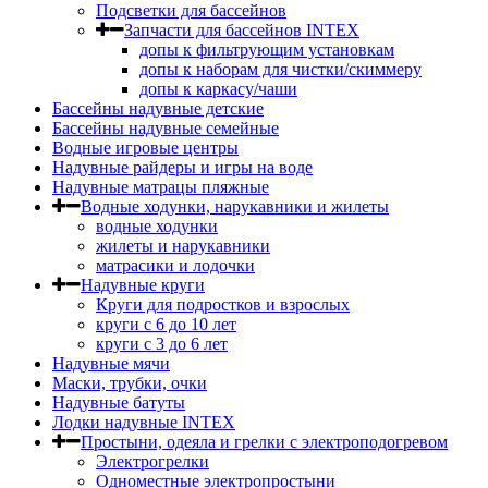
Подсветки для бассейнов
Запчасти для бассейнов INTEX
допы к фильтрующим установкам
допы к наборам для чистки/скиммеру
допы к каркасу/чаши
Бассейны надувные детские
Бассейны надувные семейные
Водные игровые центры
Надувные райдеры и игры на воде
Надувные матрацы пляжные
Водные ходунки, нарукавники и жилеты
водные ходунки
жилеты и нарукавники
матрасики и лодочки
Надувные круги
Круги для подростков и взрослых
круги с 6 до 10 лет
круги c 3 до 6 лет
Надувные мячи
Маски, трубки, очки
Надувные батуты
Лодки надувные INTEX
Простыни, одеяла и грелки с электроподогревом
Электрогрелки
Одноместные электропростыни