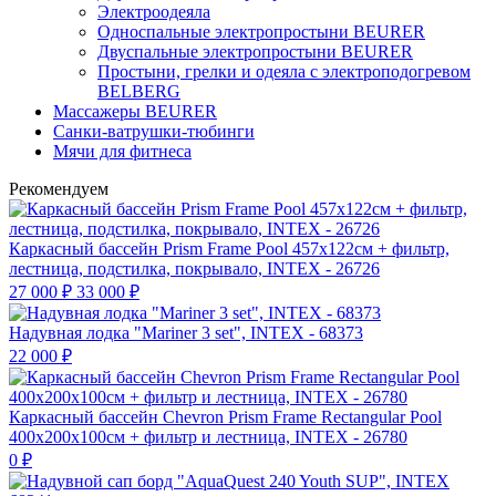
Электроодеяла
Односпальные электропростыни BEURER
Двуспальные электропростыни BEURER
Простыни, грелки и одеяла с электроподогревом
BELBERG
Массажеры BEURER
Санки-ватрушки-тюбинги
Мячи для фитнеса
Рекомендуем
Каркасный бассейн Prism Frame Pool 457х122см + фильтр,
лестница, подстилка, покрывало, INTEX - 26726
27 000
₽
33 000
₽
Надувная лодка "Mariner 3 set", INTEX - 68373
22 000
₽
Каркасный бассейн Chevron Prism Frame Rectangular Pool
400х200х100см + фильтр и лестница, INTEX - 26780
0
₽