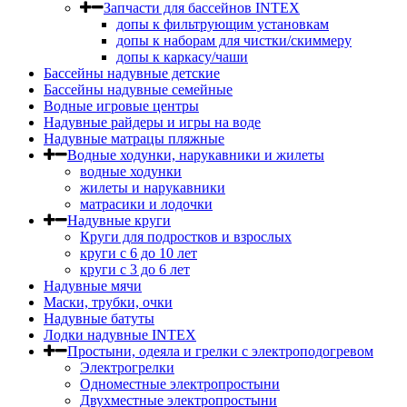
Запчасти для бассейнов INTEX
допы к фильтрующим установкам
допы к наборам для чистки/скиммеру
допы к каркасу/чаши
Бассейны надувные детские
Бассейны надувные семейные
Водные игровые центры
Надувные райдеры и игры на воде
Надувные матрацы пляжные
Водные ходунки, нарукавники и жилеты
водные ходунки
жилеты и нарукавники
матрасики и лодочки
Надувные круги
Круги для подростков и взрослых
круги с 6 до 10 лет
круги c 3 до 6 лет
Надувные мячи
Маски, трубки, очки
Надувные батуты
Лодки надувные INTEX
Простыни, одеяла и грелки с электроподогревом
Электрогрелки
Одноместные электропростыни
Двухместные электропростыни