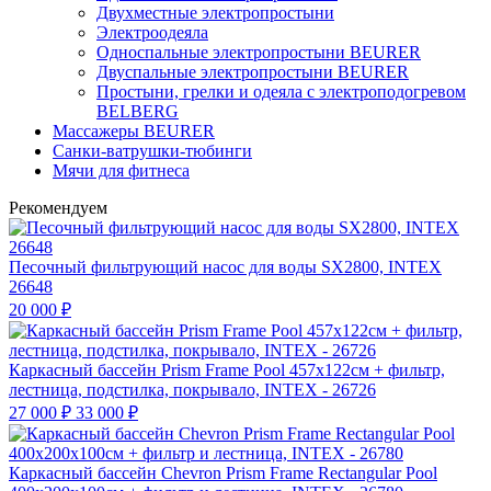
Двухместные электропростыни
Электроодеяла
Односпальные электропростыни BEURER
Двуспальные электропростыни BEURER
Простыни, грелки и одеяла с электроподогревом
BELBERG
Массажеры BEURER
Санки-ватрушки-тюбинги
Мячи для фитнеса
Рекомендуем
Песочный фильтрующий насос для воды SX2800, INTEX
26648
20 000
₽
Каркасный бассейн Prism Frame Pool 457х122см + фильтр,
лестница, подстилка, покрывало, INTEX - 26726
27 000
₽
33 000
₽
Каркасный бассейн Chevron Prism Frame Rectangular Pool