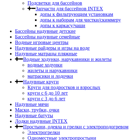
Подсветки для бассейнов
Запчасти для бассейнов INTEX
допы к фильтрующим установкам
допы к наборам для чистки/скиммеру
допы к каркасу/чаши
Бассейны надувные детские
Бассейны надувные семейные
Водные игровые центры
Надувные райдеры и игры на воде
Надувные матрацы пляжные
Водные ходунки, нарукавники и жилеты
водные ходунки
жилеты и нарукавники
матрасики и лодочки
Надувные круги
Круги для подростков и взрослых
круги с 6 до 10 лет
круги c 3 до 6 лет
Надувные мячи
Маски, трубки, очки
Надувные батуты
Лодки надувные INTEX
Простыни, одеяла и грелки с электроподогревом
Электрогрелки
Одноместные электропростыни