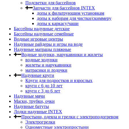
Подсветки для бассейнов
Запчасти для бассейнов INTEX
допы к фильтрующим установкам
допы к наборам для чистки/скиммеру
допы к каркасу/чаши
Бассейны надувные детские
Бассейны надувные семейные
Водные игровые центры
Надувные райдеры и игры на воде
Надувные матрацы пляжные
Водные ходунки, нарукавники и жилеты
водные ходунки
жилеты и нарукавники
матрасики и лодочки
Надувные круги
Круги для подростков и взрослых
круги с 6 до 10 лет
круги c 3 до 6 лет
Надувные мячи
Маски, трубки, очки
Надувные батуты
Лодки надувные INTEX
Простыни, одеяла и грелки с электроподогревом
Электрогрелки
Одноместные электропростыни