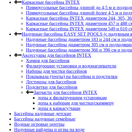
Каркасные бассейны INTEX
Прямоугольные бассейны длиной до 4,5 м и подход
Прямоугольные бассейны длиной более 4,5 м и под
Каркасные бассейны INTEX диаметром 244, 305, 36
Каркасные бассейны INTEX диаметром 457 и 488 c
Каркасные бассейны INTEX диаметром 549 и 610 с
Надувные бассейны EASY SET POOLS (с надувным к
Надувные бассейны диаметром 183 и 244 см и подх
Надувные бассейны диаметром 305 см и подходящи
Надувные бассейны диаметром 366 и 396 см и подх
Аксессуары для бассейнов INTEX
Химия для бассейнов
Фильтрующие установки и водонагреватели
Наборы для чистки бассейнов
Покрывала (тенты) на бассейны и подстилки
Лестницы для бассейнов
Подсветки для бассейнов
Запчасти для бассейнов INTEX
допы к фильтрующим установкам
допы к наборам для чистки/скиммеру
допы к каркасу/чаши
Бассейны надувные детские
Бассейны надувные семейные
Водные игровые центры
Надувные райдеры и игры на воде