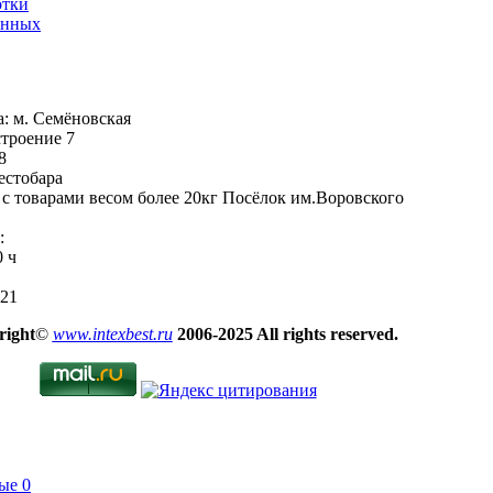
отки
анных
: м. Семёновская
строение 7
8
естобара
с товарами весом более 20кг Посёлок им.Воровского
:
0 ч
-21
right
©
www.intexbest.ru
2006-2025 All rights reserved.
ые
0