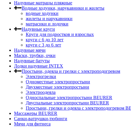
Надувные матрацы пляжные
Водные ходунки, нарукавники и жилеты
водные ходунки
жилеты и нарукавники
матрасики и лодочки
Надувные круги
Круги для подростков и взрослых
круги с 6 до 10 лет
круги c 3 до 6 лет
Надувные мячи
Маски, трубки, очки
Надувные батуты
Лодки надувные INTEX
Простыни, одеяла и грелки с электроподогревом
Электрогрелки
Одноместные электропростыни
Двухместные электропростыни
Электроодеяла
Односпальные электропростыни BEURER
Двуспальные электропростыни BEURER
Простыни, грелки и одеяла с электроподогревом
Массажеры BEURER
Санки-ватрушки-тюбинги
Мячи для фитнеса