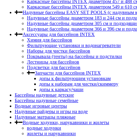
Каркасные бассейны INTEX диаметром 457 и 488 c
Каркасные бассейны INTEX диаметром 549 и 610 с
Надувные бассейны EASY SET POOLS (с надувным к
Надувные бассейны диаметром 183 и 244 см и подх
Надувные бассейны диаметром 305 см и подходящи
Надувные бассейны диаметром 366 и 396 см и подх
Аксессуары для бассейнов INTEX
Химия для бассейнов
Фильтрующие установки и водонагреватели
Наборы для чистки бассейнов
Покрывала (тенты) на бассейны и подстилки
Лестницы для бассейнов
Подсветки для бассейнов
Запчасти для бассейнов INTEX
допы к фильтрующим установкам
допы к наборам для чистки/скиммеру
допы к каркасу/чаши
Бассейны надувные детские
Бассейны надувные семейные
Водные игровые центры
Надувные райдеры и игры на воде
Надувные матрацы пляжные
Водные ходунки, нарукавники и жилеты
водные ходунки
жилеты и нарукавники