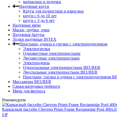
матрасики и лодочки
Надувные круги
Круги для подростков и взрослых
круги с 6 до 10 лет
круги c 3 до 6 лет
Надувные мячи
Маски, трубки, очки
Надувные батуты
Лодки надувные INTEX
Простыни, одеяла и грелки с электроподогревом
Электрогрелки
Одноместные электропростыни
Двухместные электропростыни
Электроодеяла
Односпальные электропростыни BEURER
Двуспальные электропростыни BEURER
Простыни, грелки и одеяла с электроподогревом
Массажеры BEURER
Санки-ватрушки-тюбинги
Мячи для фитнеса
Рекомендуем
Каркасный бассейн Chevron Prism Frame Rectangular Pool 400х2
0
₽