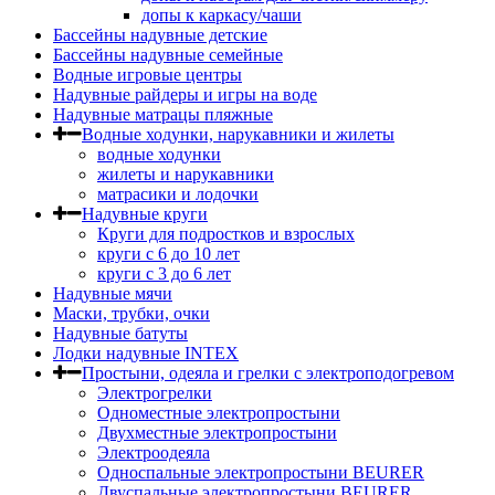
допы к каркасу/чаши
Бассейны надувные детские
Бассейны надувные семейные
Водные игровые центры
Надувные райдеры и игры на воде
Надувные матрацы пляжные
Водные ходунки, нарукавники и жилеты
водные ходунки
жилеты и нарукавники
матрасики и лодочки
Надувные круги
Круги для подростков и взрослых
круги с 6 до 10 лет
круги c 3 до 6 лет
Надувные мячи
Маски, трубки, очки
Надувные батуты
Лодки надувные INTEX
Простыни, одеяла и грелки с электроподогревом
Электрогрелки
Одноместные электропростыни
Двухместные электропростыни
Электроодеяла
Односпальные электропростыни BEURER
Двуспальные электропростыни BEURER