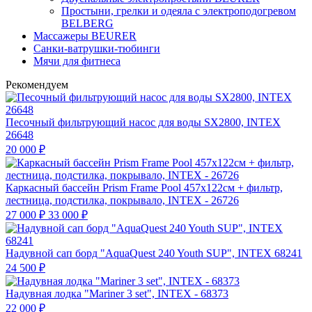
Простыни, грелки и одеяла с электроподогревом
BELBERG
Массажеры BEURER
Санки-ватрушки-тюбинги
Мячи для фитнеса
Рекомендуем
Песочный фильтрующий насос для воды SX2800, INTEX
26648
20 000
₽
Каркасный бассейн Prism Frame Pool 457х122см + фильтр,
лестница, подстилка, покрывало, INTEX - 26726
27 000
₽
33 000
₽
Надувной сап борд "AquaQuest 240 Youth SUP", INTEX 68241
24 500
₽
Надувная лодка "Mariner 3 set", INTEX - 68373
22 000
₽