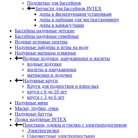
Подсветки для бассейнов
Запчасти для бассейнов INTEX
допы к фильтрующим установкам
допы к наборам для чистки/скиммеру
допы к каркасу/чаши
Бассейны надувные детские
Бассейны надувные семейные
Водные игровые центры
Надувные райдеры и игры на воде
Надувные матрацы пляжные
Водные ходунки, нарукавники и жилеты
водные ходунки
жилеты и нарукавники
матрасики и лодочки
Надувные круги
Круги для подростков и взрослых
круги с 6 до 10 лет
круги c 3 до 6 лет
Надувные мячи
Маски, трубки, очки
Надувные батуты
Лодки надувные INTEX
Простыни, одеяла и грелки с электроподогревом
Электрогрелки
Одноместные электропростыни