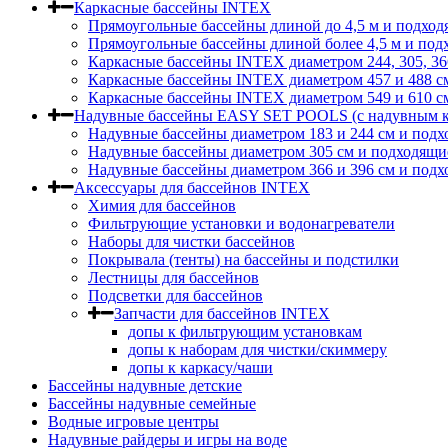
Каркасные бассейны INTEX
Прямоугольные бассейны длиной до 4,5 м и подход
Прямоугольные бассейны длиной более 4,5 м и под
Каркасные бассейны INTEX диаметром 244, 305, 36
Каркасные бассейны INTEX диаметром 457 и 488 c
Каркасные бассейны INTEX диаметром 549 и 610 с
Надувные бассейны EASY SET POOLS (с надувным к
Надувные бассейны диаметром 183 и 244 см и подх
Надувные бассейны диаметром 305 см и подходящи
Надувные бассейны диаметром 366 и 396 см и подх
Аксессуары для бассейнов INTEX
Химия для бассейнов
Фильтрующие установки и водонагреватели
Наборы для чистки бассейнов
Покрывала (тенты) на бассейны и подстилки
Лестницы для бассейнов
Подсветки для бассейнов
Запчасти для бассейнов INTEX
допы к фильтрующим установкам
допы к наборам для чистки/скиммеру
допы к каркасу/чаши
Бассейны надувные детские
Бассейны надувные семейные
Водные игровые центры
Надувные райдеры и игры на воде