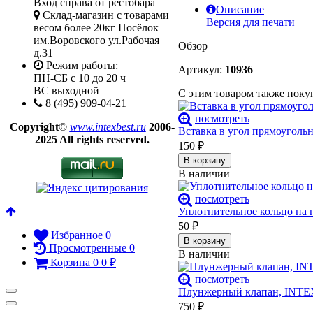
Вход справа от рестобара
Описание
Склад-магазин с товарами
Версия для печати
весом более 20кг Посёлок
им.Воровского ул.Рабочая
Обзор
д.31
Режим работы:
Артикул:
10936
ПН-СБ с 10 до 20 ч
ВС выходной
С этим товаром также пок
8 (495) 909-04-21
посмотреть
Copyright
©
www.intexbest.ru
2006-
Вставка в угол прямоугольн
2025 All rights reserved.
150
₽
В корзину
В наличии
посмотреть
Уплотнительное кольцо на 
50
₽
Избранное
0
В корзину
Просмотренные
0
В наличии
Корзина
0
0
₽
посмотреть
Плунжерный клапан, INTEX
750
₽