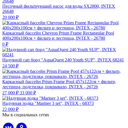
Песочный фильтрующий насос для воды SX2800, INTEX
26648
20 000
₽
Каркасный бассейн Chevron Prism Frame Rectangular Pool
400х200х100см + фильтр и лестница, INTEX - 26780
0
₽
Надувной сап борд "AquaQuest 240 Youth SUP", INTEX 68241
24 500
₽
Каркасный бассейн Prism Frame Pool 457х122см + фильтр,
лестница, подстилка, покрывало, INTEX - 26726
27 000
₽
33 000
₽
Надувная лодка "Mariner 3 set", INTEX - 68373
22 000
₽
Мы в социальных сетях