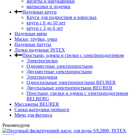
жилеты и нарукавники
матрасики и лодочки
Надувные круги
Круги для подростков и взрослых
круги с 6 до 10 лет
круги c 3 до 6 лет
Надувные мячи
Маски, трубки, очки
Надувные батуты
Лодки надувные INTEX
Простыни, одеяла и грелки с электроподогревом
Электрогрелки
Одноместные электропростыни
Двухместные электропростыни
Электроодеяла
Односпальные электропростыни BEURER
Двуспальные электропростыни BEURER
Простыни, грелки и одеяла с электроподогревом
BELBERG
Массажеры BEURER
Санки-ватрушки-тюбинги
Мячи для фитнеса
Рекомендуем