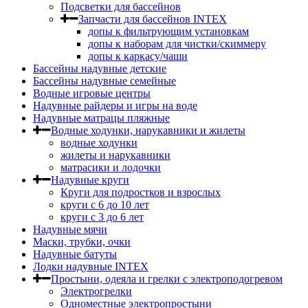
Подсветки для бассейнов
Запчасти для бассейнов INTEX
допы к фильтрующим установкам
допы к наборам для чистки/скиммеру
допы к каркасу/чаши
Бассейны надувные детские
Бассейны надувные семейные
Водные игровые центры
Надувные райдеры и игры на воде
Надувные матрацы пляжные
Водные ходунки, нарукавники и жилеты
водные ходунки
жилеты и нарукавники
матрасики и лодочки
Надувные круги
Круги для подростков и взрослых
круги с 6 до 10 лет
круги c 3 до 6 лет
Надувные мячи
Маски, трубки, очки
Надувные батуты
Лодки надувные INTEX
Простыни, одеяла и грелки с электроподогревом
Электрогрелки
Одноместные электропростыни