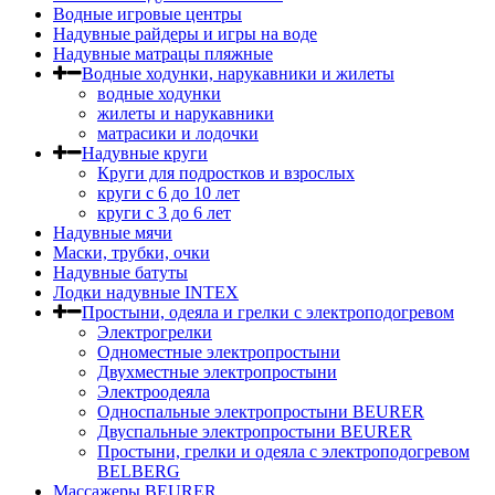
Водные игровые центры
Надувные райдеры и игры на воде
Надувные матрацы пляжные
Водные ходунки, нарукавники и жилеты
водные ходунки
жилеты и нарукавники
матрасики и лодочки
Надувные круги
Круги для подростков и взрослых
круги с 6 до 10 лет
круги c 3 до 6 лет
Надувные мячи
Маски, трубки, очки
Надувные батуты
Лодки надувные INTEX
Простыни, одеяла и грелки с электроподогревом
Электрогрелки
Одноместные электропростыни
Двухместные электропростыни
Электроодеяла
Односпальные электропростыни BEURER
Двуспальные электропростыни BEURER
Простыни, грелки и одеяла с электроподогревом
BELBERG
Массажеры BEURER