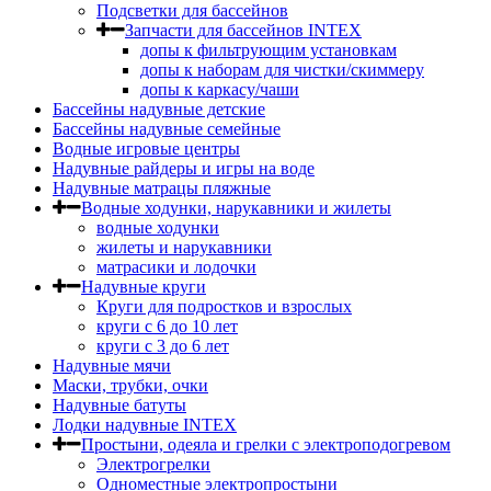
Подсветки для бассейнов
Запчасти для бассейнов INTEX
допы к фильтрующим установкам
допы к наборам для чистки/скиммеру
допы к каркасу/чаши
Бассейны надувные детские
Бассейны надувные семейные
Водные игровые центры
Надувные райдеры и игры на воде
Надувные матрацы пляжные
Водные ходунки, нарукавники и жилеты
водные ходунки
жилеты и нарукавники
матрасики и лодочки
Надувные круги
Круги для подростков и взрослых
круги с 6 до 10 лет
круги c 3 до 6 лет
Надувные мячи
Маски, трубки, очки
Надувные батуты
Лодки надувные INTEX
Простыни, одеяла и грелки с электроподогревом
Электрогрелки
Одноместные электропростыни