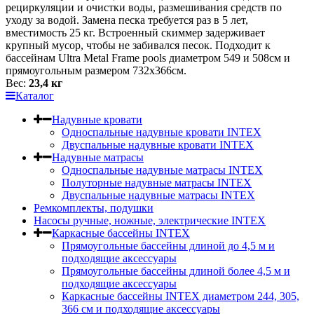
рециркуляции и очистки воды, размешивания средств по
уходу за водой. Замена песка требуется раз в 5 лет,
вместимость 25 кг. Встроенный скиммер задерживает
крупный мусор, чтобы не забивался песок. Подходит к
бассейнам Ultra Metal Frame pools диаметром 549 и 508см и
прямоугольным размером 732х366см.
Вес:
23,4 кг
Каталог
Надувные кровати
Односпальные надувные кровати INTEX
Двуспальные надувные кровати INTEX
Надувные матрасы
Односпальные надувные матрасы INTEX
Полуторные надувные матрасы INTEX
Двуспальные надувные матрасы INTEX
Ремкомплекты, подушки
Насосы ручные, ножные, электрические INTEX
Каркасные бассейны INTEX
Прямоугольные бассейны длиной до 4,5 м и
подходящие аксессуары
Прямоугольные бассейны длиной более 4,5 м и
подходящие аксессуары
Каркасные бассейны INTEX диаметром 244, 305,
366 см и подходящие аксессуары