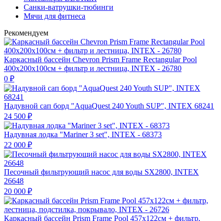
Санки-ватрушки-тюбинги
Мячи для фитнеса
Рекомендуем
Каркасный бассейн Chevron Prism Frame Rectangular Pool
400х200х100см + фильтр и лестница, INTEX - 26780
0
₽
Надувной сап борд "AquaQuest 240 Youth SUP", INTEX 68241
24 500
₽
Надувная лодка "Mariner 3 set", INTEX - 68373
22 000
₽
Песочный фильтрующий насос для воды SX2800, INTEX
26648
20 000
₽
Каркасный бассейн Prism Frame Pool 457х122см + фильтр,