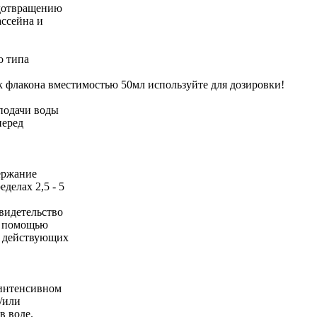
едотвращению
ассейна и
о типа
 флакона вместимостью 50мл используйте для дозировки!
подачи воды
перед
держание
елах 2,5 - 5
видетельство
 с помощью
е действующих
 интенсивном
/или
в воде.