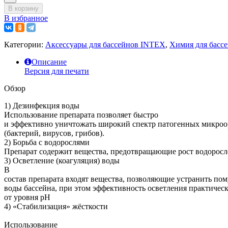
В корзину
В избранное
Категории:
Аксессуары для бассейнов INTEX
,
Химия для басс
Описание
Версия для печати
Обзор
1) Дезинфекция воды
Использование препарата позволяет быстро
и эффективно уничтожать широкий спектр патогенных микро
(бактерий, вирусов, грибов).
2) Борьба с водорослями
Препарат содержит вещества, предотвращающие рост водоросле
3) Осветление (коагуляция) воды
В
состав препарата входят вещества, позволяющие устранить по
воды бассейна, при этом эффективность осветления практическ
от уровня рН
4) «Стабилизация» жёсткости
Использование