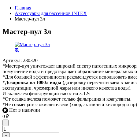
Главная
Аксессуары для бассейнов INTEX
Мастер-пул 3л
Мастер-пул 3л
Артикул:
280320
*Мастер-пул уничтожает широкий спектр патогенных микроорга
помутнение воды и предотвращает образование минеральных 
*Для большей эффективности рекомендуется использовать вмес
*
Дозировка на 1000л воды
(дозировку пересчитываем в зависи
эксплуатации, чрезмерной жары или низкого качества воды).
И включаем фильтрующий насос на 3-12ч
*От осадка железа поможет только фильтрация и коагулянты.
*Не совмещать с окислителями (хлор, активный кислород и пр)
Нет в наличии
0
₽
-
+