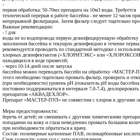
-
первая обработка: 50-70мл препарата на 10м3 воды. Требуется
технический перерыв в работе бассейна - не менее 12 часов пр
непрерывной фильтрации. Затем фильтр следует тщательно пр
Важные рекомендации:
- ! для
воды не из водопровода первую дезинфицирующую обработку 
заполнения бассейна и текущую дезинфекцию в течение первы
рекомендуется проводить по стандартной методике с использо
хлорных дезинфектантов («ХЛОРИТЭКС» или «ХЛОРОКСОН»)
находящихся в воде примесей;
- через 10-14 дней после запуска
бассейна можно переводить бассейн на обработку «МАСТЕР-П
этого необходимо тщательно промыть фильтр, проверить и отк
(при необходимости) уровень рН (показатель рН воды бассейн
постоянно поддерживаться в интервале 7,0-7,4), дехлорировать
препаратом «АКВАДЕХЛОР».
Препарат «МАСТЕР-ПУЛ» не совместим с хлором и другими о
Меры предосторожности:
беречь от детей; не смешивать с другими химическими препара
попадании на кожу и глаза немедленно промыть большим коли
при необходимости обратиться к врачу.
Состав: полимерные катионные ПАВ, поликарбоновые кислоты
Срок годности: один год с даты изготовления.