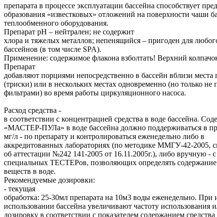
препарата в процессе эксплуатации бассейна способствует пр
образования «известковых» отложений на поверхности чаши б
теплообменного оборудования.
Препарат рН – нейтрален; не содержит
хлора и тяжелых металлов; непенящийся – пригоден для любог
бассейнов (в том числе SPA).
Применение: содержимое флакона взболтать! Верхний колпачок
Препарат
добавляют порциями непосредственно в бассейн вблизи места 
(триски) или в нескольких местах одновременно (но только не 
фильтрами) во время работы циркуляционного насоса.
Расход средства -
в соответствии с концентрацией средства в воде бассейна. Со
«МАСТЕР-ПУЛа» в воде бассейна должно поддерживаться в пред
мг/л - по препарату и контролироваться еженедельно либо в
аккредитованных лабораториях (по методике ММГУ-42-2005, с
об аттестации №242 141-2005 от 16.11.2005г.), либо вручную -
специальных ТЕСТЕРов, позволяющих определять содержани
веществ в воде.
Рекомендуемые дозировки:
- текущая
обработка: 25-30мл препарата на 10м3 воды еженедельно. При
использовании бассейна увеличивают частоту использования и
дозировку в соответствии с показателем содержанием средства 