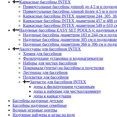
Каркасные бассейны INTEX
Прямоугольные бассейны длиной до 4,5 м и подход
Прямоугольные бассейны длиной более 4,5 м и под
Каркасные бассейны INTEX диаметром 244, 305, 36
Каркасные бассейны INTEX диаметром 457 и 488 c
Каркасные бассейны INTEX диаметром 549 и 610 с
Надувные бассейны EASY SET POOLS (с надувным к
Надувные бассейны диаметром 183 и 244 см и подх
Надувные бассейны диаметром 305 см и подходящи
Надувные бассейны диаметром 366 и 396 см и подх
Аксессуары для бассейнов INTEX
Химия для бассейнов
Фильтрующие установки и водонагреватели
Наборы для чистки бассейнов
Покрывала (тенты) на бассейны и подстилки
Лестницы для бассейнов
Подсветки для бассейнов
Запчасти для бассейнов INTEX
допы к фильтрующим установкам
допы к наборам для чистки/скиммеру
допы к каркасу/чаши
Бассейны надувные детские
Бассейны надувные семейные
Водные игровые центры
Надувные райдеры и игры на воде