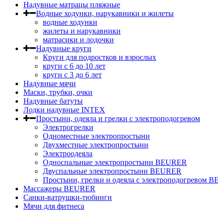
Надувные матрацы пляжные
Водные ходунки, нарукавники и жилеты
водные ходунки
жилеты и нарукавники
матрасики и лодочки
Надувные круги
Круги для подростков и взрослых
круги с 6 до 10 лет
круги c 3 до 6 лет
Надувные мячи
Маски, трубки, очки
Надувные батуты
Лодки надувные INTEX
Простыни, одеяла и грелки с электроподогревом
Электрогрелки
Одноместные электропростыни
Двухместные электропростыни
Электроодеяла
Односпальные электропростыни BEURER
Двуспальные электропростыни BEURER
Простыни, грелки и одеяла с электроподогревом
Массажеры BEURER
Санки-ватрушки-тюбинги
Мячи для фитнеса