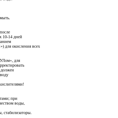
и
омыть.
после
х 10-14 дней
ванием
 для окисления всех
УЛом», для
орректировать
а должен
 воду
кислителями!
тами; при
чеством воды,
, стабилизаторы.